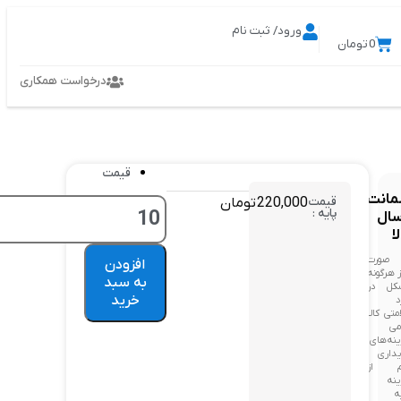
ورود/ ثبت نام
0
تومان
درخواست همکاری
قیمت
انت
قیمت
220,000
تومان
پایه :
سال
ا
 صورت
افزودن
ز هرگونه
به سبد
کل در
خرید
د
متی کالا
می
نه‌های
داری
م از
نه
ه