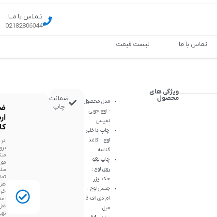
تـمـاس با مــا
02182806044
تماس با ما
لیست قیمت
ویژگی های
محصول
ضمانت
مدل محصول
چاپ
ضم
: لوح چوبی
ار
نفیس
کال
چاپ داخلی
لوح : کاغذ
در
برو
گلاسه
مش
چاپ لوگو
مور
روی لوح :
سلا
تما
حک لیزر
هزی
جنس لوح :
خری
ام دی اف 3
اع
هزی
میل
تهی