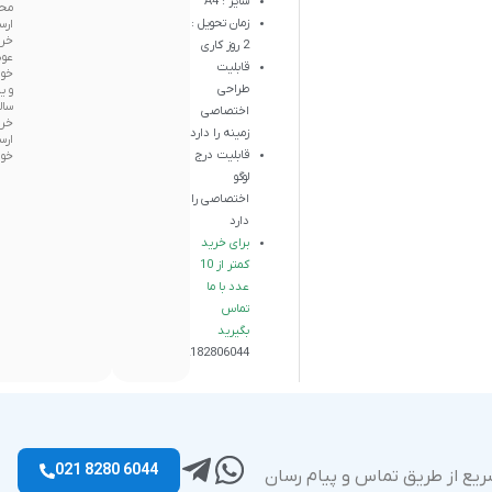
سایز : A4
مح
زمان تحویل :
ارس
خری
2 روز کاری
عود
قابلیت
خو
طراحی
و ی
سال
اختصاصی
خری
زمینه را دارد
ارس
قابلیت درج
خوا
لوگو
اختصاصی را
دارد
برای خرید
کمتر از 10
عدد با ما
تماس
بگیرید
02182806044
6044 8280 021
ریع از طریق تماس و پیام رسان