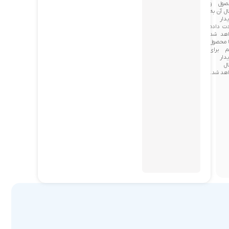
صول و
ال آن به
دار
ت داده
اهد شد
ا محصول
م برای
دار
ال
هد شد.