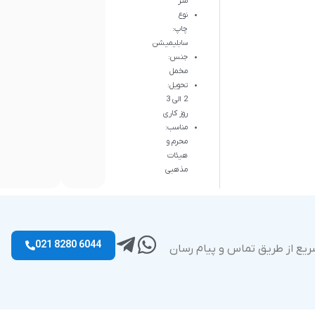
متر
نوع
چاپ:
سابلیمیشن
جنس:
مخمل
تحویل:
2 الی 3
روز کاری
مناسب:
محرم و
هیئات
مذهبی
6044 8280 021
ریع از طریق تماس و پیام رسان