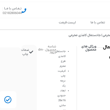
تـمـاس با مــا
02182806044
تماس با ما
لیست قیمت
حرمی
/ جادستمال کاغذی محرمی
ال
ویژگی های
شناسه
محصول
محصول: dm-
ضمانت
جادستمال
7827
چاپ
کاغذی
طرح
محرم
کیفیت
چاپ
درجه
یک
ابعاد
حدودی:
26x16
سانتی