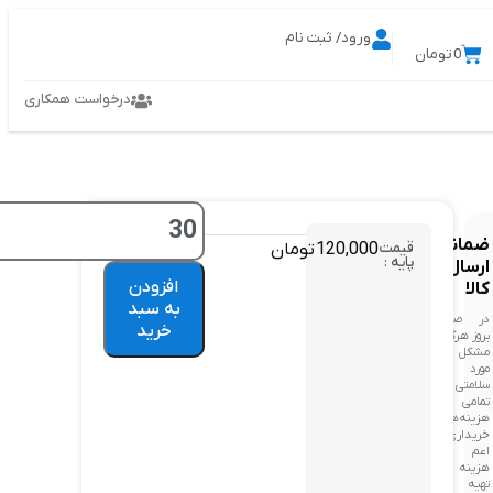
ورود/ ثبت نام
0
تومان
درخواست همکاری
ضمانت
قیمت
120,000
تومان
پایه :
ارسال
افزودن
کالا
به سبد
در صورت
خرید
بروز هرگونه
مشکل در
مورد
سلامتی کالا
تمامی
هزینه‌های
خریداری
اعم از
هزینه
تهیه