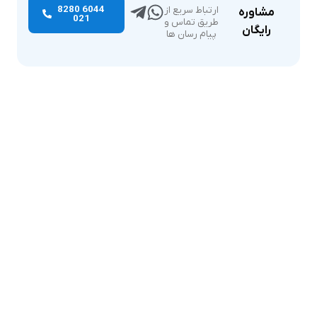
6044 8280
ارتباط سریع از
مشاوره
021
طریق تماس و
رایگان
پیام رسان ها