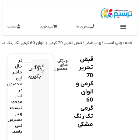
تماس با ما
سبدخرید
حساب
خدمات و محصولات
خانه
/
چاپ افست
/
چاپ قبض
/ قبض تحریر 70 گرمی و الوان 60 گرمی تک رنگ مشکی
قبض
در
ویژگی
های
چاپ
حال
قیمت
تحریر
تماس
محصول
پایه
حاضر
قبض
:
70
بگیرید
این
تحریر
گرمی و
محصول
70
در
الوان
گرمی
انبار
و
60
موجود
الوان
گرمی
نیست
60
و در
تک رنگ
گرمی
دسترس
تک
مشکی
نمی
رنگ
باشد.
مشکی